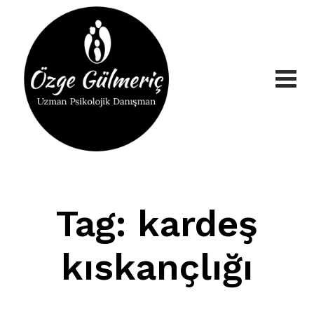
Skip
to
content
Tag: kardeş
kıskançlığı