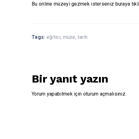
Bu online müzeyi gezmek isterseniz
buraya
tıkl
Tags:
eğitici
,
müze
,
tarih
Bir yanıt yazın
Yorum yapabilmek için
oturum açmalısınız
.