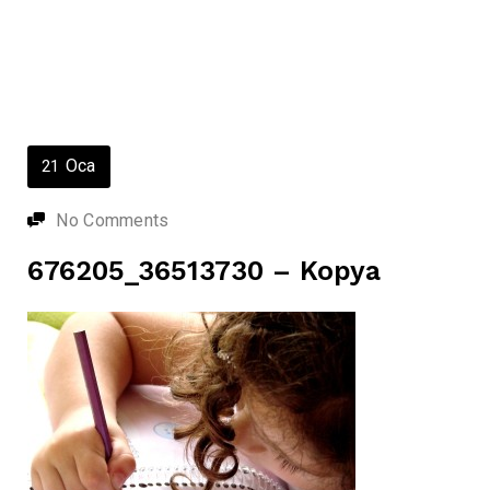
Oca
21
No Comments
676205_36513730 – Kopya