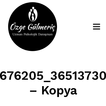
Skip
to
content
676205_3651373
– Kopya