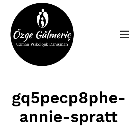
Skip
to
content
gq5pecp8phe-
annie-spratt