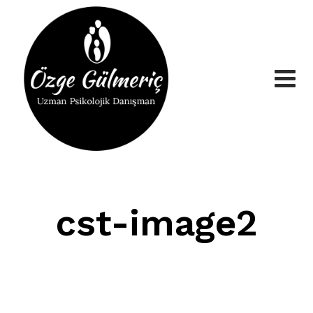
Skip
to
content
cst-image2