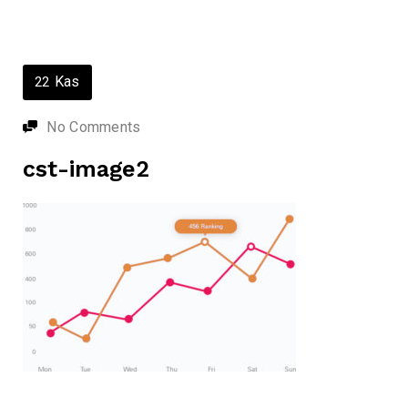
Kas
22
No Comments
cst-image2