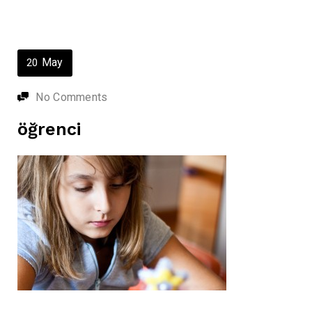
May
20
No Comments
öğrenci