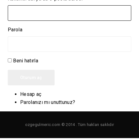
Parola
Beni hatırla
Oturum aç
Hesap aç
Parolanızı mı unuttunuz?
ozgegulmeric.com © 2014 . Tüm hakları saklıdır