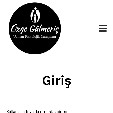
Skip
to
content
Giriş
Kullanıcı adı ya da e-posta adresi